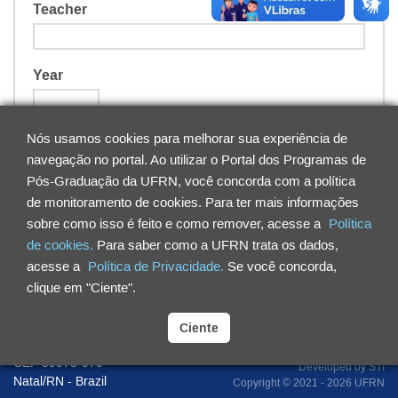
Teacher
Year
Nós usamos cookies para melhorar sua experiência de
navegação no portal. Ao utilizar o Portal dos Programas de
Search
Clear
Pós-Graduação da UFRN, você concorda com a política
de monitoramento de cookies. Para ter mais informações
sobre como isso é feito e como remover, acesse a
Política
de cookies.
Para saber como a UFRN trata os dados,
Courses
Teachers
Resolutions
Curricular structure
acesse a
Política de Privacidade.
Se você concorda,
Projects
Graduates
clique em "Ciente".
Federal University of Rio Grande do Norte
Ciente
Campus Universitário Lagoa Nova
CEP 59078-970
Developed by
STI
Natal/RN - Brazil
Copyright © 2021 - 2026 UFRN