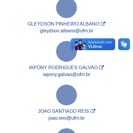
GLEYDSON PINHEIRO ALBANO
gleydson.albano@ufrn.br
IAPONY RODRIGUES GALVAO
iapony.galvao@ufrn.br
JOAO SANTIAGO REIS
joao.reis@ufrn.br