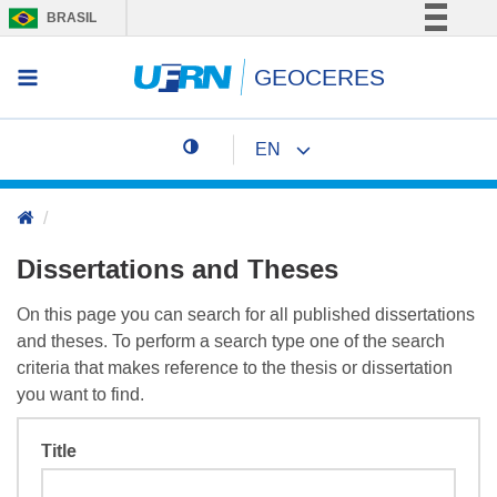
BRASIL
Simplifique!
GEOCERES
Access menu
Comunica BR
Participe
EN
Acesso à informação
Change page language
Legislação
Canais
Dissertations and Theses
On this page you can search for all published dissertations
and theses. To perform a search type one of the search
criteria that makes reference to the thesis or dissertation
you want to find.
Title